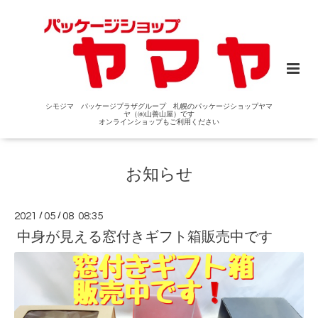
シモジマ パッケージプラザグループ 札幌のパッケージショップヤマ
ヤ（㈱山善山屋）です
オンラインショップもご利用ください
お知らせ
2021
/
05
/
08 08:35
中身が見える窓付きギフト箱販売中です